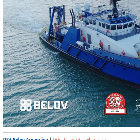
DSV
Belov Amaralina
|
Ficha Técnica da Embarcação