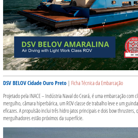
DSV
BELOV Cidade Ouro Preto
|
Ficha Técnica da Embarcação
Projetado pela INACE – Indústria Naval do Ceará, é uma embarcação com cl
mergulho, câmara hiperbárica, um ROV classe de trabalho leve e um guindas
eficazes. A propulsão inclui três hidro jatos principais e dois bow thrust
mergulhadores estão próximos da superfície.