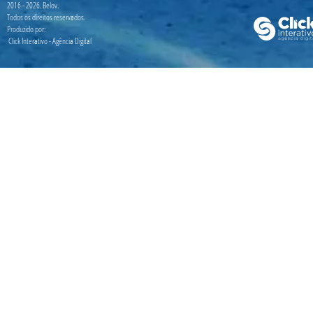
2016 - 2026. Belov.
Todos os direitos reservados.
Produzido por:
Click Interativo
- Agência Digital