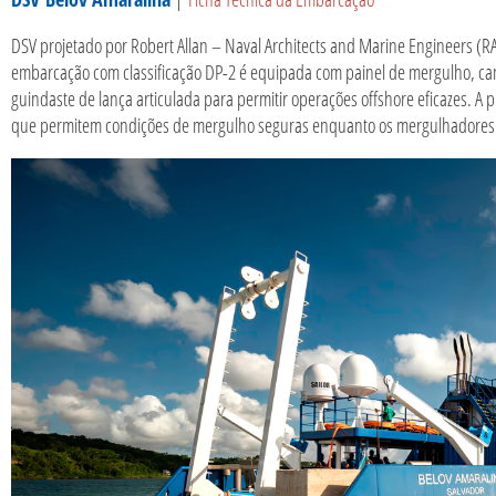
DSV projetado por Robert Allan – Naval Architects and Marine Engineers (RAL)
embarcação com classificação DP-2 é equipada com painel de mergulho, cam
guindaste de lança articulada para permitir operações offshore eficazes. A pr
que permitem condições de mergulho seguras enquanto os mergulhadores e