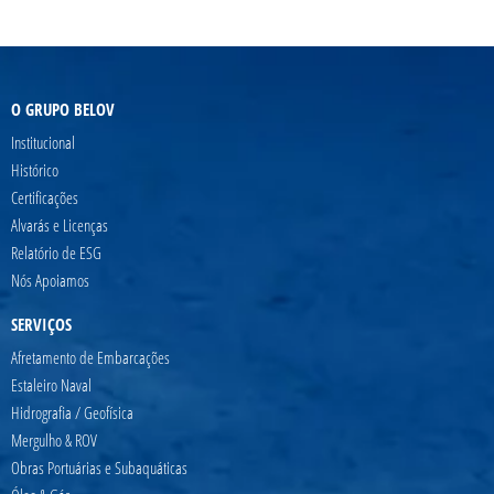
O GRUPO BELOV
Institucional
Histórico
Certificações
Alvarás e Licenças
Relatório de ESG
Nós Apoiamos
SERVIÇOS
Afretamento de Embarcações
Estaleiro Naval
Hidrografia / Geofísica
Mergulho & ROV
Obras Portuárias e Subaquáticas