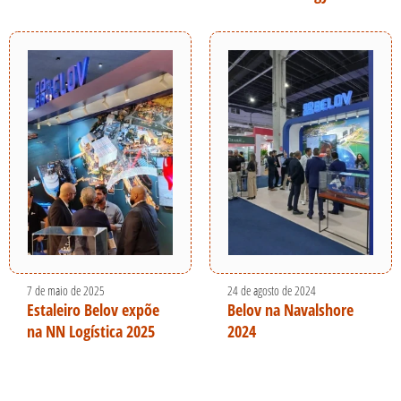
7 de maio de 2025
24 de agosto de 2024
Estaleiro Belov expõe
Belov na Navalshore
na NN Logística 2025
2024