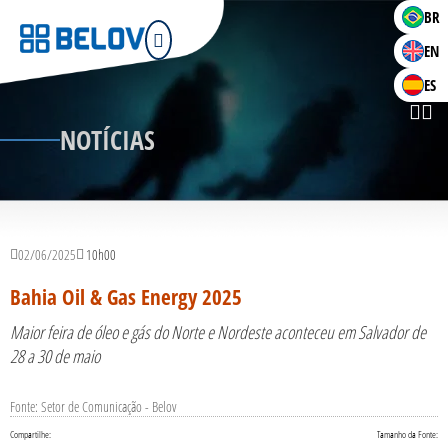
BR
EN
ES
NOTÍCIAS
02/06/2025
10h00
Bahia Oil & Gas Energy 2025
Maior feira de óleo e gás do Norte e Nordeste aconteceu em Salvador de
28 a 30 de maio
Fonte: Setor de Comunicação - Belov
Compartilhe:
Tamanho da Fonte: