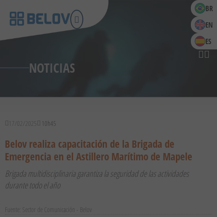
BR
EN
ES
NOTICIAS
17/02/2025
10h45
Belov realiza capacitación de la Brigada de
Emergencia en el Astillero Marítimo de Mapele
Brigada multidisciplinaria garantiza la seguridad de las actividades
durante todo el año
Fuente: Sector de Comunicación - Belov