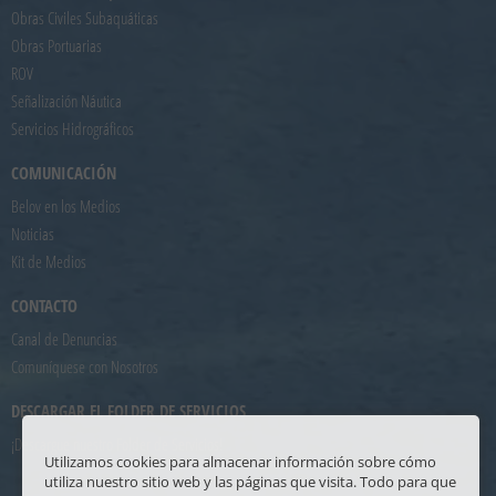
Obras Civiles Subaquáticas
Obras Portuarias
ROV
Señalización Náutica
Servicios Hidrográficos
COMUNICACIÓN
Belov en los Medios
Noticias
Kit de Medios
CONTACTO
Canal de Denuncias
Comuníquese con Nosotros
DESCARGAR EL FOLDER DE SERVICIOS
¡Descargue nuestro Folder de Servicios!
Utilizamos cookies para almacenar información sobre cómo
utiliza nuestro sitio web y las páginas que visita. Todo para que