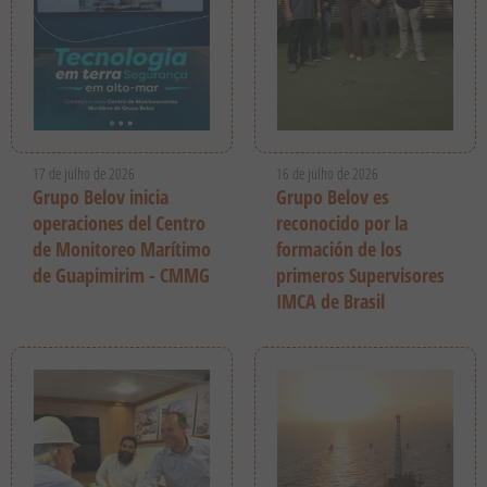
17 de julho de 2026
16 de julho de 2026
Grupo Belov inicia
Grupo Belov es
operaciones del Centro
reconocido por la
de Monitoreo Marítimo
formación de los
de Guapimirim - CMMG
primeros Supervisores
IMCA de Brasil