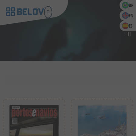
BR
EN
ES