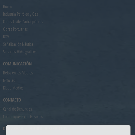
Buceo
Industria Petróleo y Gas
Obras Civiles Subaquáticas
Obras Portuarias
ROV
Señalización Náutica
Servicios Hidrográficos
COMUNICACIÓN
Belov en los Medios
Noticias
Kit de Medios
CONTACTO
Canal de Denuncias
Comuníquese con Nosotros
DESCARGAR EL FOLDER DE SERVICIOS